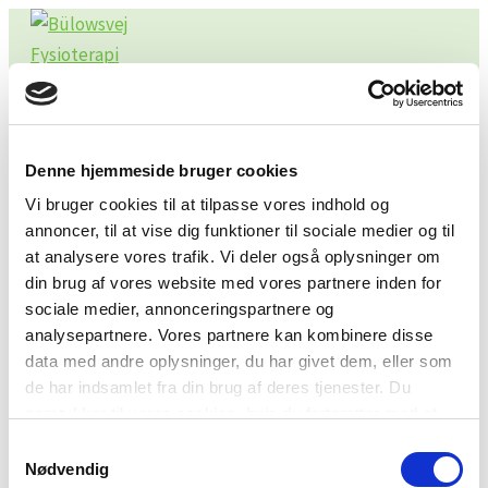
Gå
til
indholdet
Denne hjemmeside bruger cookies
Vi bruger cookies til at tilpasse vores indhold og
annoncer, til at vise dig funktioner til sociale medier og til
at analysere vores trafik. Vi deler også oplysninger om
din brug af vores website med vores partnere inden for
sociale medier, annonceringspartnere og
analysepartnere. Vores partnere kan kombinere disse
data med andre oplysninger, du har givet dem, eller som
de har indsamlet fra din brug af deres tjenester. Du
samtykker til vores cookies, hvis du fortsætter med at
FysioDanmark Bülowsvej Frederiksberg
anvende vores hjemmeside.
Bülowsvej 3A
Samtykkevalg
Nødvendig
1870 Frederiksberg C