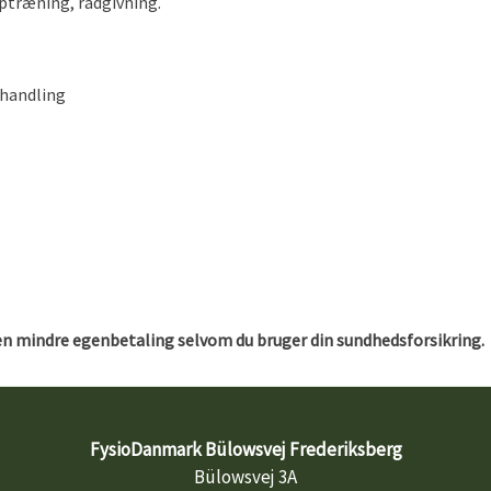
ptræning, rådgivning.
handling
 en mindre egenbetaling selvom du bruger din sundhedsforsikring.
FysioDanmark Bülowsvej Frederiksberg
Bülowsvej 3A