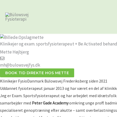
Gå
til
indholdet
Klinikejer og exam. sportsfysioterapeut + Be Activated behand
Mette Højbjerg
mh@bulowsvejfys.dk
BOOK TID DIREKTE HOS METTE
Klinikejer FysioDanmark Bülowsvej Frederiksberg siden 2021
Uddannet fysioterapeut januar 2013 og har været en del af klinikk
Jeg er Exam. Sportsfysioterapeut og har arbejdet med idrætsfolk 
samarbejder med
Peter Gade Academy
omkring unge proff. badmin
specialiseret genoptræning efter akutte – samt overbelastningss