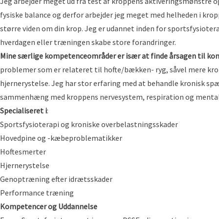
Jeg arbejder meget ud fra test af kroppens aktiveringsmønstre o
fysiske balance og derfor arbejder jeg meget med helheden i kropp
større viden om din krop. Jeg er udannet inden for sportsfysiote
hverdagen eller træningen skabe store forandringer.
Mine særlige kompetenceområder er især at finde årsagen til ko
problemer som er relateret til hofte/bækken- ryg, såvel mere 
hjernerystelse
. Jeg har stor erfaring med at behandle kronisk s
sammenhæng med kroppens nervesystem, respiration og mentale 
Specialiseret i
:
Sportsfysioterapi og kroniske overbelastningsskader
Hovedpine og -kæbeproblematikker
Hoftesmerter
Hjernerystelse
Genoptræning efter idrætsskader
Performance træning
Kompetencer og Uddannelse