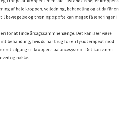
Jeg tror på at kroppens mentale tilstand afspejler kroppens
ning af hele kroppen, vejledning, behandling og at du får en
 til bevægelse og træning og ofte kan meget få ændringer i
tteri for at finde årsagssammnehænge. Det kan især være
amt behandling, hvis du har brug for en
fysioterapeut mod
teret tilgang til kroppens balancesystem. Det kan være i
oved og nakke.